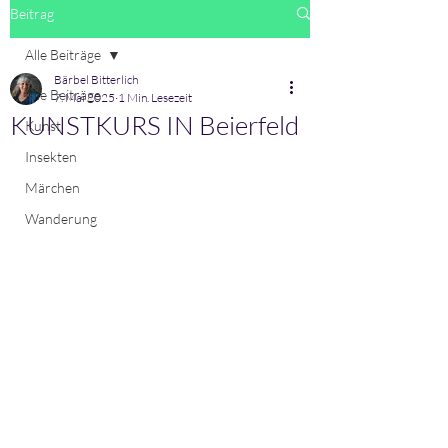
Beitrag
Alle Beiträge
Bärbel Bitterlich
Alle Beiträge
7. Mai 2025
1 Min. Lesezeit
KUNSTKURS IN Beierfeld
Kunst
Insekten
Märchen
Wanderung