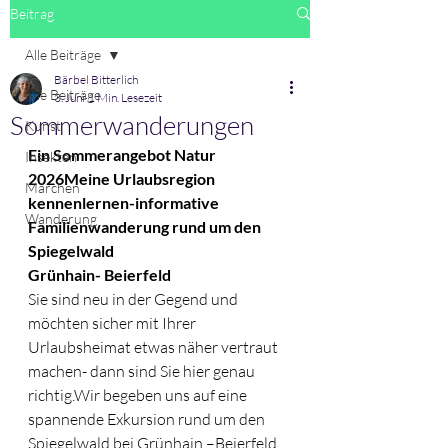
Beitrag
Alle Beiträge
Bärbel Bitterlich
Alle Beiträge
3. Juni
1 Min. Lesezeit
Sommerwanderungen
Kunst
Ein Sommerangebot Natur 
Insekten
2026Meine Urlaubsregion 
Märchen
kennenlernen-informative 
Wanderung
Familienwanderung rund um den 
Spiegelwald
Grünhain- Beierfeld
Sie sind neu in der Gegend und 
möchten sicher mit Ihrer 
Urlaubsheimat etwas näher vertraut 
machen- dann sind Sie hier genau 
richtig.Wir begeben uns auf eine 
spannende Exkursion rund um den 
Spiegelwald bei Grünhain –Beierfeld. 