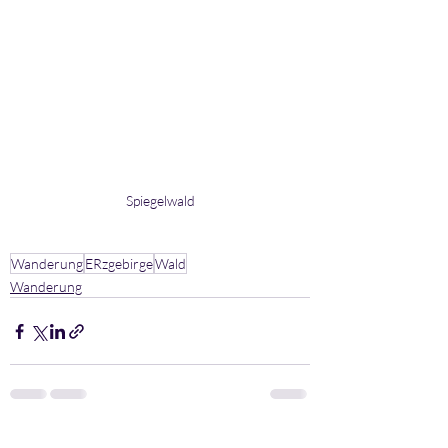
Spiegelwald
Wanderung
ERzgebirge
Wald
Wanderung
Aktuelle Beiträge
Alle ansehen