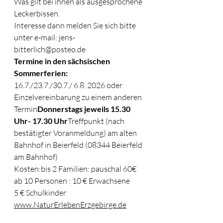
Was gilt bei ihnen als ausgesprochene 
Leckerbissen.
Interesse dann melden Sie sich bitte 
unter e-mail: 
jens-
bitterlich@posteo.de
Termine in den sächsischen 
Sommerferien:
16.7./23.7./30.7./ 6.8. 2026 oder 
Einzelvereinbarung zu einem anderen 
Termin
Donnerstags jeweils 15.30 
Uhr- 17.30 Uhr
Treffpunkt (nach 
bestätigter Voranmeldung) am alten 
Bahnhof in Beierfeld (08344 Beierfeld 
am Bahnhof)
Kosten:bis 2 Familien: pauschal 60€ 
ab 10 Personen : 10 € Erwachsene
5 € Schulkinder 
www.NaturErlebenErzgebirge.de