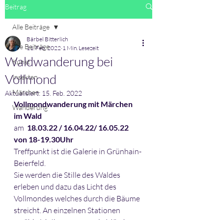
Beitrag
Alle Beiträge
Bärbel Bitterlich
Alle Beiträge
11. Feb. 2022
1 Min. Lesezeit
Waldwanderung bei
Kunst
Vollmond
Insekten
Märchen
Aktualisiert:
15. Feb. 2022
Vollmondwanderung mit Märchen 
Wanderung
im Wald
am  
18.03.22 / 16.04.22/ 16.05.22 
von 18-19.30Uhr
Treffpunkt ist die Galerie in Grünhain-
Beierfeld.
Sie werden die Stille des Waldes 
erleben und dazu das Licht des 
Vollmondes welches durch die Bäume 
streicht. An einzelnen Stationen 