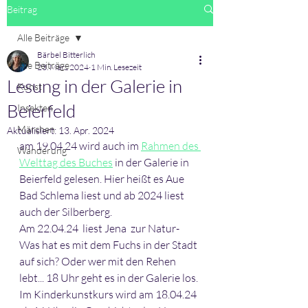
Beitrag
Alle Beiträge
Bärbel Bitterlich
Alle Beiträge
23. März 2024
1 Min. Lesezeit
Lesung in der Galerie in
Kunst
Beierfeld
Insekten
Märchen
Aktualisiert:
13. Apr. 2024
am 19.04.24 wird auch im 
Rahmen des 
Wanderung
Welttag des Buches
 in der Galerie in 
Beierfeld gelesen. Hier heißt es Aue 
Bad Schlema liest und ab 2024 liest 
auch der Silberberg.
Am 22.04.24  liest Jena  zur Natur- 
Was hat es mit dem Fuchs in der Stadt 
auf sich? Oder wer mit den Rehen 
lebt... 18 Uhr geht es in der Galerie los.
Im Kinderkunstkurs wird am 18.04.24 