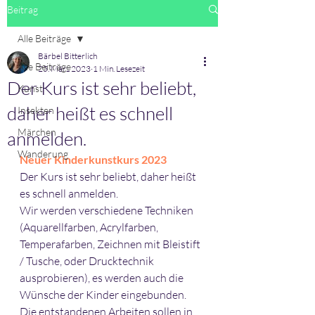
Beitrag
Alle Beiträge
Bärbel Bitterlich
Alle Beiträge
25. März 2023
1 Min. Lesezeit
Der Kurs ist sehr beliebt,
Kunst
daher heißt es schnell
Insekten
Märchen
anmelden.
Wanderung
Neuer Kinderkunstkurs 2023
Der Kurs ist sehr beliebt, daher heißt 
es schnell anmelden. 
Wir werden verschiedene Techniken 
(Aquarellfarben, Acrylfarben, 
Temperafarben, Zeichnen mit Bleistift 
/ Tusche, oder Drucktechnik 
ausprobieren), es werden auch die 
Wünsche der Kinder eingebunden. 
Die entstandenen Arbeiten sollen in 