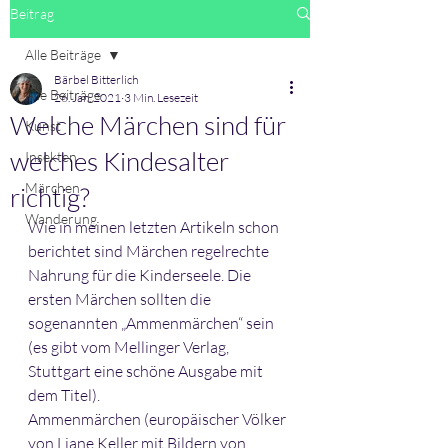
Beitrag
Alle Beiträge
Bärbel Bitterlich
Alle Beiträge
26. Jan. 2021
3 Min. Lesezeit
Welche Märchen sind für
Kunst
welches Kindesalter
Insekten
Märchen
richtig?
Wanderung
Wie in meinen letzten Artikeln schon 
berichtet sind Märchen regelrechte 
Nahrung für die Kinderseele. Die 
ersten Märchen sollten die 
sogenannten „Ammenmärchen“ sein 
(es gibt vom Mellinger Verlag, 
Stuttgart eine schöne Ausgabe mit 
dem Titel).
Ammenmärchen (europäischer Völker 
von Liane Keller mit Bildern von 