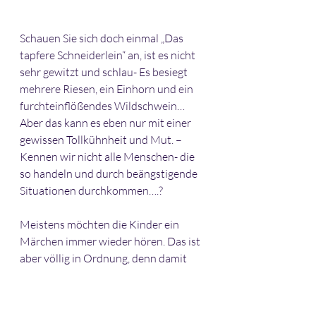
Schauen Sie sich doch einmal „Das 
tapfere Schneiderlein“ an, ist es nicht 
sehr gewitzt und schlau- Es besiegt 
mehrere Riesen, ein Einhorn und ein 
furchteinflößendes Wildschwein…
Aber das kann es eben nur mit einer 
gewissen Tollkühnheit und Mut. –
Kennen wir nicht alle Menschen- die 
so handeln und durch beängstigende 
Situationen durchkommen….?
Meistens möchten die Kinder ein 
Märchen immer wieder hören. Das ist 
aber völlig in Ordnung, denn damit 
durchdringen sie das Märchen und sie 
verarbeiten was da erzählt wird. Oft 
verbinden sie sich auch mit den 