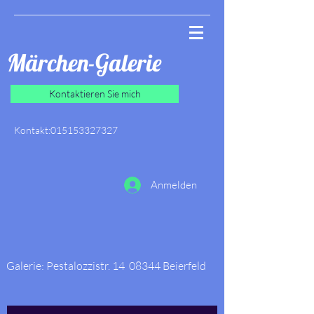
Märchen-Galerie
Kontaktieren Sie mich
Kontakt:
015153327327
Anmelden
Galerie: Pestalozzistr. 14 08344 Beierfeld